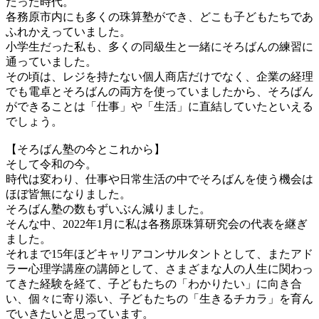
だった時代。
各務原市内にも多くの珠算塾ができ、どこも子どもたちであ
ふれかえっていました。
小学生だった私も、多くの同級生と一緒にそろばんの練習に
通っていました。
その頃は、レジを持たない個人商店だけでなく、企業の経理
でも電卓とそろばんの両方を使っていましたから、そろばん
ができることは「仕事」や「生活」に直結していたといえる
でしょう。
【そろばん塾の今とこれから】
そして令和の今。
時代は変わり、仕事や日常生活の中でそろばんを使う機会は
ほぼ皆無になりました。
そろばん塾の数もずいぶん減りました。
そんな中、2022年1月に私は各務原珠算研究会の代表を継ぎ
ました。
それまで15年ほどキャリアコンサルタントとして、またアド
ラー心理学講座の講師として、さまざまな人の人生に関わっ
てきた経験を経て、子どもたちの「わかりたい」に向き合
い、個々に寄り添い、子どもたちの「生きるチカラ」を育ん
でいきたいと思っています。