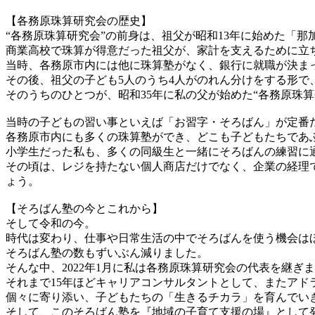
【各務原珠算研究会の歴史】
“各務原珠算研究会”の前身は、祖父が昭和13年に始めた「那
商業高校で珠算が得意だった祖父が、家計を支えるために立
当時、各務原市内には他に珠算塾がなく、銀行に就職が決ま
その後、祖父の子ども5人のうち4人がのれん分けをする形で
そのうちのひとつが、昭和35年に私の父が始めた“各務原珠算
当時の子どもの習い事といえば「お習字・そろばん」が定番
各務原市内にも多くの珠算塾ができ、どこも子どもたちであ
小学生だった私も、多くの同級生と一緒にそろばんの練習に
その頃は、レジを持たない個人商店だけでなく、企業の経理
ょう。
【そろばん塾の今とこれから】
そして令和の今。
時代は変わり、仕事や日常生活の中でそろばんを使う機会は
そろばん塾の数もずいぶん減りました。
そんな中、2022年1月に私は各務原珠算研究会の代表を継ぎ
それまで15年ほどキャリアコンサルタントとして、またア
個々に寄り添い、子どもたちの「生きるチカラ」を育んでい
そして、このそろばん塾を『地域の子育て支援の場』として